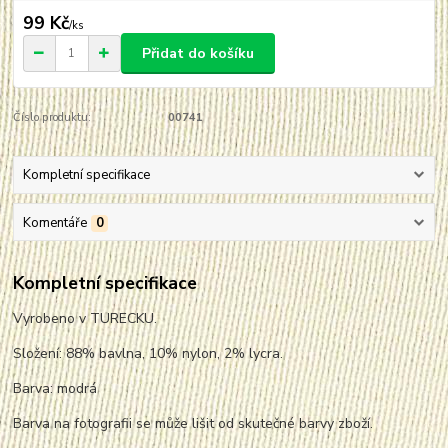
99 Kč
/
ks
Přidat do košíku
Číslo produktu:
00741
Kompletní specifikace
Komentáře
0
Kompletní specifikace
Vyrobeno v TURECKU.
Složení: 88% bavlna, 10% nylon, 2% lycra.
Barva: modrá
Barva na fotografii se může lišit od skutečné barvy zboží.