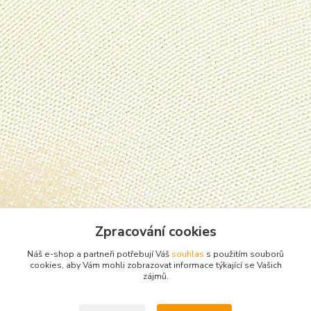
Zpracování cookies
Zboží zařazeno v kategoriích
Náš e-shop a partneři potřebují Váš
souhlas
s použitím souborů
cookies, aby Vám mohli zobrazovat informace týkající se Vašich
Punčocháče, silonky, ponožky
zájmů.
punčochače