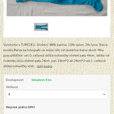
Vyrobeno v TURECKU. Složení: 88% bavlna, 10% nylon, 2% lycra. Barva:
modrá Barva na fotografii se může lišit od skutečné barvy zboží. Míry
jsou přiblžné. vel.0: celková délka nohavičky včetně paty 44cm, délka od
rozkroku dolu včetně paty 24cm, pas 18cm*2 až 24cm*2 vel.1: celková
délka nohavičky včet...
celý popis
Dostupnost
Skladem 6 ks
Velikost
Nejsme plátci DPH