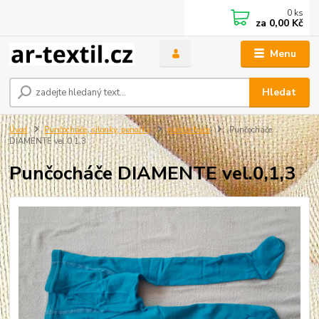
0
ks
za
0,00 Kč
Menu
Hledat
Úvod
Punčocháče, silonky, ponožky
punčochače
Punčocháče
DIAMENTE vel.0,1,3
Punčocháče DIAMENTE vel.0,1,3