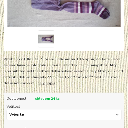
Vyrobeno v TURECKU. Složení: 88% bavlna, 10% nylon, 2% lycra. Barva:
fialová Barva na fotografii se může lišit od skutečné barvy zboží. Míry
jsou přiblžné. vel.0: celková délka nohavičky včetně paty 41cm, délka od
rozkroku dolu včetně paty 22cm, pas 15cm*2 až 24cm*2 vel.1: celková
délka nohavičky vč...
celý popis
Dostupnost
skladem 24 ks
Velikost