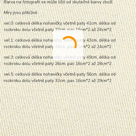
Barva na fotografii se může lišit od skutečné barvy zboží.
Míry jsou přiblžné.
vel.0: celková délka nohavičky včetně paty 41cm, délka od
rozkroku dolu včetně paty 22cm, pas 15cm*2 až 24cm*2
vel.1: celková délka nohavičky včetně paty 43cm, délka od
rozkroku dolu včetně paty 24cm, pas 15cm*2 až 24cm*2
vel.3: celková délka nohavičky včetně paty 49cm, délka od
rozkroku dolu včetně paty 26cm, pas 16cm*2 až 28cm*2
vel.5: celková délka nohavičky včetně paty 56cm, délka od
rozkroku dolu včetně paty 32cm, pas 16cm*2 až 29cm*2