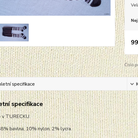
Vel
Nej
99
Číslo p
etní specifikace
tní specifikace
o v TURECKU.
88% bavlna, 10% nylon, 2% lycra.