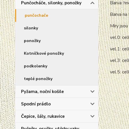
Barva: h
Punčocháče, silonky, ponožky
Barva na 
punčochače
Míry jsou 
silonky
vel.0: c
ponožky
vel.1: c
Kotníčkové ponožky
vel.3: c
podkolenky
vel.5: c
teplé ponožky
Pyžama, noční košile
Spodní prádlo
Čepice, šály, rukavice
Ručníky, osušky, utěrky vaky