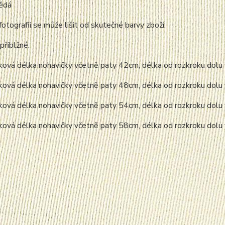
nědá
fotografii se může lišit od skutečné barvy zboží.
přiblžné.
elková délka nohavičky včetně paty 42cm, délka od rozkroku do
elková délka nohavičky včetně paty 48cm, délka od rozkroku do
elková délka nohavičky včetně paty 54cm, délka od rozkroku do
elková délka nohavičky včetně paty 58cm, délka od rozkroku do