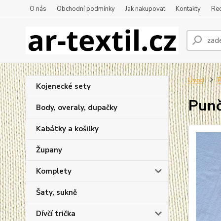
O nás
Obchodní podmínky
Jak nakupovat
Kontakty
Re
Úvod
P
Kojenecké sety
Punč
Body, overaly, dupačky
Kabátky a košilky
Župany
Komplety
Šaty, sukně
Dívčí trička