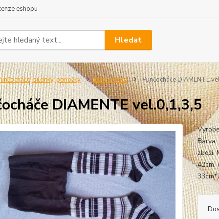
cenze eshopu
Hledat
unčocháče, silonky, ponožky
punčochače
Punčocháče DIAMENTE vel.
ocháče DIAMENTE vel.0,1,3,5
Vyrobe
Barva:
zboží. 
42cm, 
33cm*2
Dos