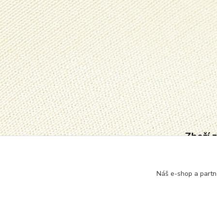
Zboží 
Punčo
pono
Náš e-shop a partn