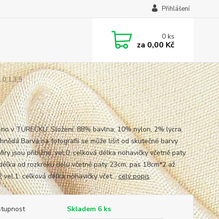
Přihlášení
0
ks
za
0,00 Kč
0,1,3,5
no v TURECKU. Složení: 88% bavlna, 10% nylon, 2% lycra.
 hnědá Barva na fotografii se může lišit od skutečné barvy
Míry jsou přiblžné. vel.0: celková délka nohavičky včetně paty
délka od rozkroku dolu včetně paty 23cm, pas 18cm*2 až
 vel.1: celková délka nohavičky včet...
celý popis
tupnost
Skladem 6 ks