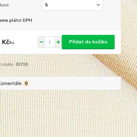
ikost
sme plátci DPH
 Kč
Přidat do košíku
/
ks
roduktu:
00718
Komentáře
0