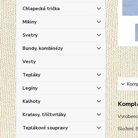
Chlapecká trička
Mikiny
Svetry
Bundy, kombinézy
Vesty
Tepláky
Kompl
Legíny
Kalhoty
Komple
Kraťasy, tříčtvrťáky
Vyroben
Teplákové soupravy
Složení: 