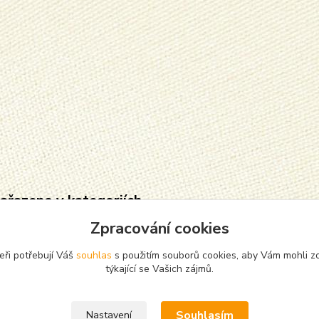
zařazeno v kategoriích
Zpracování cookies
cháče, silonky,
punčochače
žky
eři potřebují Váš
souhlas
s použitím souborů cookies, aby Vám mohli z
týkající se Vašich zájmů.
Souhlasím
Nastavení