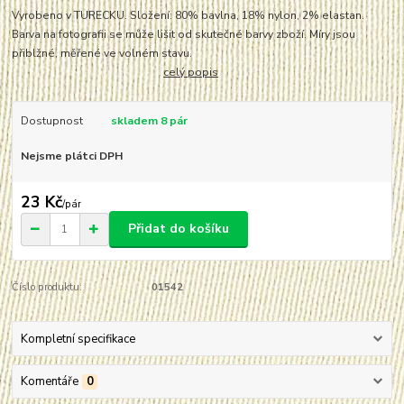
Vyrobeno v TURECKU. Složení: 80% bavlna, 18% nylon, 2% elastan.
Barva na fotografii se může lišit od skutečné barvy zboží. Míry jsou
přiblžné, měřené ve volném stavu.
celý popis
Dostupnost
skladem 8 pár
Nejsme plátci DPH
23 Kč
/
pár
Přidat do košíku
Číslo produktu:
01542
Kompletní specifikace
Komentáře
0