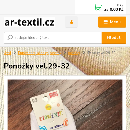
0
ks
za
0,00 Kč
Menu
Hledat
Úvod
Punčocháče, silonky, ponožky
ponožky
Ponožky vel.29-32
Ponožky vel.29-32