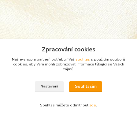
Zpracování cookies
Náš e-shop a partneři potřebují Váš
souhlas
s použitím souborů
cookies, aby Vám mohli zobrazovat informace týkající se Vašich
zájmů.
Zboží zařazeno v kategoriích
Souhlasím
Nastavení
Punčocháče, silonky, ponožky
ponožky
Souhlas můžete odmítnout
zde
.
Vytvořeno na
Eshop-rychle.cz