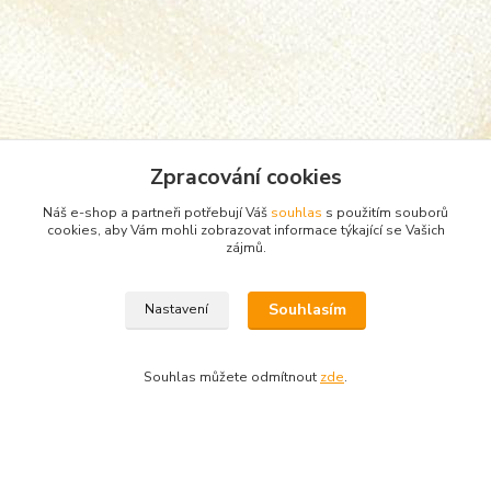
Zpracování cookies
Náš e-shop a partneři potřebují Váš
souhlas
s použitím souborů
cookies, aby Vám mohli zobrazovat informace týkající se Vašich
zájmů.
Zboží zařazeno v kategoriích
Souhlasím
Nastavení
Punčocháče, silonky, ponožky
ponožky
Souhlas můžete odmítnout
zde
.
Vytvořeno na
Eshop-rychle.cz