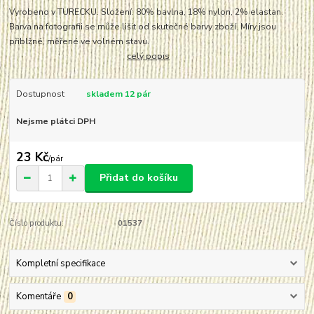
Vyrobeno v TURECKU. Složení: 80% bavlna, 18% nylon, 2% elastan.
Barva na fotografii se může lišit od skutečné barvy zboží. Míry jsou
přiblžné, měřené ve volném stavu.
celý popis
Dostupnost
skladem 12 pár
Nejsme plátci DPH
23 Kč
/
pár
Přidat do košíku
Číslo produktu:
01537
Kompletní specifikace
Komentáře
0