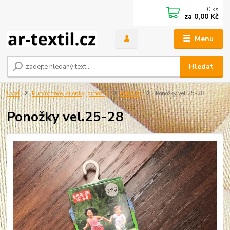
0
ks
za
0,00 Kč
Menu
Hledat
Úvod
Punčocháče, silonky, ponožky
ponožky
Ponožky vel.25-28
Ponožky vel.25-28