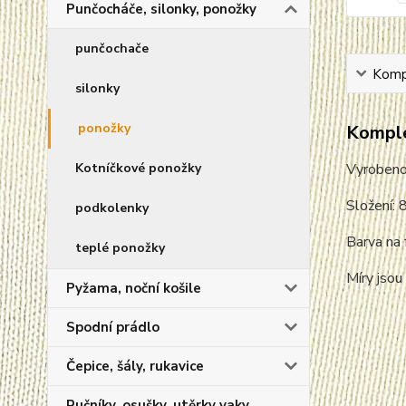
Punčocháče, silonky, ponožky
punčochače
Kompl
silonky
ponožky
Komple
Vyroben
Kotníčkové ponožky
Složení: 
podkolenky
Barva na 
teplé ponožky
Míry jsou
Pyžama, noční košile
Spodní prádlo
Čepice, šály, rukavice
Ručníky, osušky, utěrky vaky