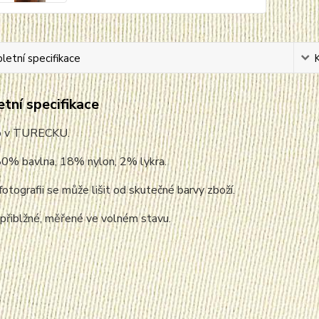
etní specifikace
tní specifikace
o v TURECKU.
80% bavlna, 18% nylon, 2% lykra.
fotografii se může lišit od skutečné barvy zboží.
 přiblžné, měřené ve volném stavu.