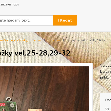
cenze eshopu
Hledat
unčocháče, silonky, ponožky
ponožky
Ponožky vel.25-28,29-32
žky vel.25-28,29-32
Vyrobe
Barva n
při
Dos
Vel