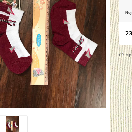
Nej
23
Číslo p