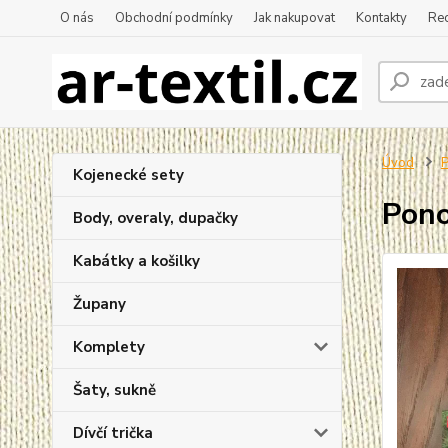
O nás
Obchodní podmínky
Jak nakupovat
Kontakty
Re
Úvod
P
Kojenecké sety
Pono
Body, overaly, dupačky
Kabátky a košilky
Župany
Komplety
Šaty, sukně
Dívčí trička