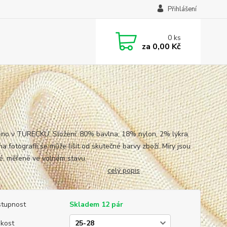
Přihlášení
0
ks
za
0,00 Kč
no v TURECKU. Složení: 80% bavlna, 18% nylon, 2% lykra.
a fotografii se může lišit od skutečné barvy zboží. Míry jsou
blžné, měřené ve volném stavu.
celý popis
tupnost
Skladem 12 pár
ikost