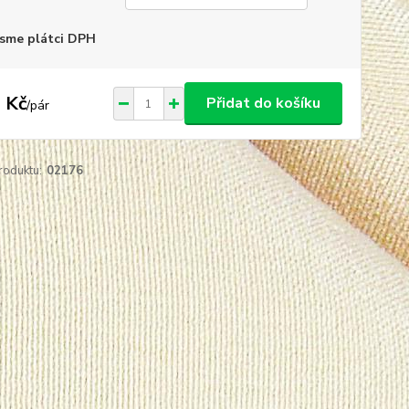
sme plátci DPH
 Kč
Přidat do košíku
/
pár
roduktu:
02176