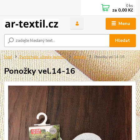
0
ks
za
0,00 Kč
Menu
Hledat
Úvod
Punčocháče, silonky, ponožky
ponožky
Ponožky vel.14-16
Ponožky vel.14-16