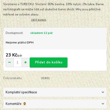
Vyrobeno v TURECKU. Složení: 80% bavlna, 18% nylon, 2% lykra. Barva
na fotografii se může lišit od skutečné barvy zboží. Míry jsou přiblžné,
měřené ve volném stavu.
celý popis
Dostupnost
skladem 12 pár
Nejsme plátci DPH
23 Kč
/
pár
Přidat do košíku
Číslo produktu:
01601
Kompletní specifikace
Komentáře
0