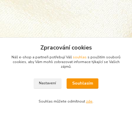
Zpracování cookies
Náš e-shop a partneři potřebují Váš
souhlas
s použitím souborů
cookies, aby Vám mohli zobrazovat informace týkající se Vašich
zájmů.
Zboží zařazeno v kategoriích
Souhlasím
Nastavení
Punčocháče, silonky, ponožky
ponožky
Souhlas můžete odmítnout
zde
.
Vytvořeno na
Eshop-rychle.cz