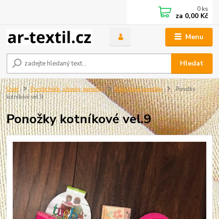
0
ks
za
0,00 Kč
Menu
Hledat
Úvod
Punčocháče, silonky, ponožky
Kotníčkové ponožky
Ponožky
kotníkové vel.9
Ponožky kotníkové vel.9