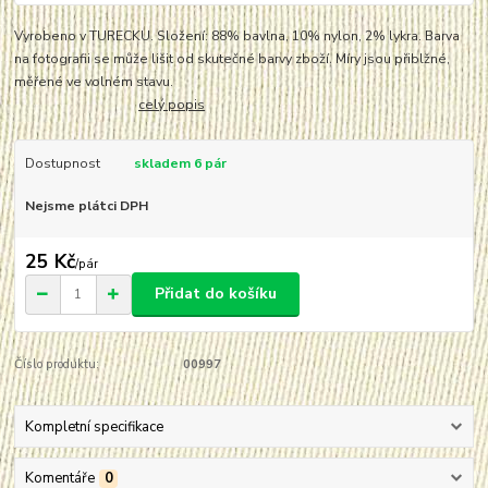
Vyrobeno v TURECKU. Složení: 88% bavlna, 10% nylon, 2% lykra. Barva
na fotografii se může lišit od skutečné barvy zboží. Míry jsou přiblžné,
měřené ve volném stavu.
celý popis
Dostupnost
skladem 6 pár
Nejsme plátci DPH
25 Kč
/
pár
Přidat do košíku
Číslo produktu:
00997
Kompletní specifikace
Komentáře
0