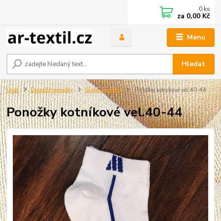
0
ks
za
0,00 Kč
Menu
Hledat
Úvod
Dospělé ponožky
Slabé ponožky
Ponožky kotníkové vel.40-44
Ponožky kotníkové vel.40-44