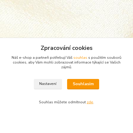
Zpracování cookies
Náš e-shop a partneři potřebují Váš
souhlas
s použitím souborů
cookies, aby Vám mohli zobrazovat informace týkající se Vašich
zájmů.
Zboží zařazeno v kategoriích
Souhlasím
Nastavení
Dospělé ponožky
Slabé ponožky
Souhlas můžete odmítnout
zde
.
Vytvořeno na
Eshop-rychle.cz