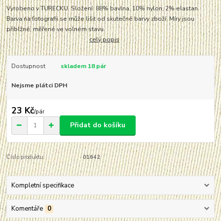
Vyrobeno v TURECKU. Složení: 88% bavlna, 10% nylon, 2% elastan.
Barva na fotografii se může lišit od skutečné barvy zboží. Míry jsou
přiblžné, měřené ve volném stavu.
celý popis
Dostupnost
skladem 18 pár
Nejsme plátci DPH
23 Kč
/
pár
Přidat do košíku
Číslo produktu:
01642
Kompletní specifikace
Komentáře
0