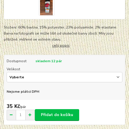
Složení: 60% bavlna, 15% polyester, 23% poliyamide, 2% elastane.
Barva na fotografii se může lišit od skutečné barvy zboží. Míry jsou
přiblžné, měřené ve volném stavu.
celý popis
Dostupnost
skladem 12 pár
Velikost
Nejsme plátci DPH
35 Kč
/
pár
Přidat do košíku