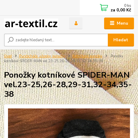
0
ks
za
0,00 Kč
Menu
Hledat
Úvod
Punčocháče, silonky, ponožky
Kotníčkové ponožky
Ponožky
kotníkové SPIDER-MAN vel.23-25,26-28,29-31,32-34,35-38
Ponožky kotníkové SPIDER-MAN
vel.23-25,26-28,29-31,32-34,35-
38