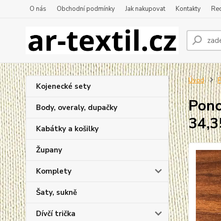
O nás
Obchodní podmínky
Jak nakupovat
Kontakty
Re
Úvod
P
Kojenecké sety
Pono
Body, overaly, dupačky
34,3
Kabátky a košilky
Župany
Komplety
Šaty, sukně
Dívčí trička