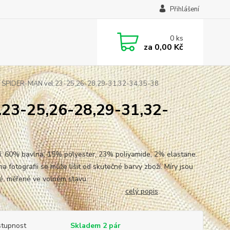
Přihlášení
0
ks
za
0,00 Kč
é SPIDER-MAN vel.23-25,26-28,29-31,32-34,35-38
.23-25,26-28,29-31,32-
í: 60% bavlna, 15% polyester, 23% poliyamide, 2% elastane.
a fotografii se může lišit od skutečné barvy zboží. Míry jsou
blžné, měřené ve volném stavu.
celý popis
tupnost
Skladem 2 pár