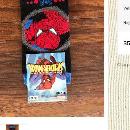
Vel
Nej
35
Číslo p