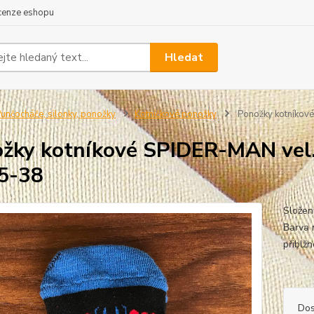
cenze eshopu
Hledat
unčocháče, silonky, ponožky
Kotníčkové ponožky
Ponožky kotníkov
žky kotníkové SPIDER-MAN vel
5-38
Složen
Barva n
při
Dos