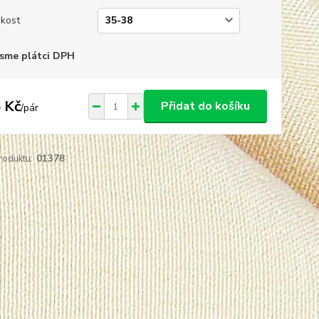
ikost
sme plátci DPH
 Kč
Přidat do košíku
/
pár
roduktu:
01378