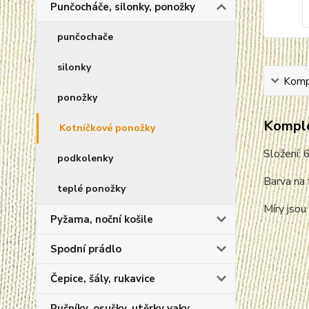
Punčocháče, silonky, ponožky
punčochače
silonky
Kompl
ponožky
Komple
Kotníčkové ponožky
Složení:
podkolenky
Barva na 
teplé ponožky
Míry jsou
Pyžama, noční košile
Spodní prádlo
Čepice, šály, rukavice
Ručníky, osušky, utěrky vaky