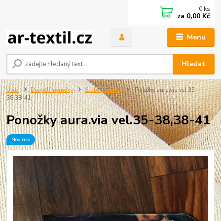
0
ks
za
0,00 Kč
Menu
Hledat
Úvod
Dospělé ponožky
Slabé ponožky
Ponožky aura.via vel.35-
38,38-41
Ponožky aura.via vel.35-38,38-41
Novinka