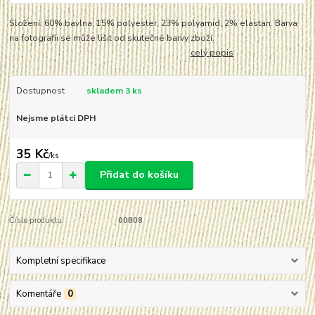
Složení: 60% bavlna, 15% polyester, 23% polyamid, 2% elastan. Barva
na fotografii se může lišit od skutečné barvy zboží.
celý popis
Dostupnost
skladem 3 ks
Nejsme plátci DPH
35 Kč
/
ks
Přidat do košíku
Číslo produktu:
00808
Kompletní specifikace
Komentáře
0