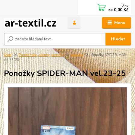
0
ks
za
0,00 Kč
Menu
Hledat
Úvod
Punčocháče, silonky, ponožky
ponožky
Ponožky SPIDER-MAN
vel.23-25
Ponožky SPIDER-MAN vel.23-25