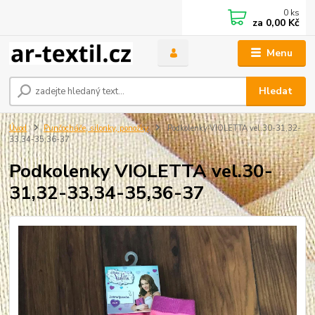
0
ks
za
0,00 Kč
Menu
Hledat
Úvod
Punčocháče, silonky, ponožky
Podkolenky VIOLETTA vel.30-31,32-
33,34-35,36-37
Podkolenky VIOLETTA vel.30-
31,32-33,34-35,36-37