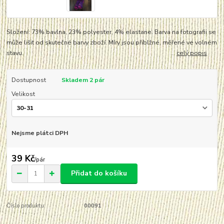
Složení: 73% bavlna, 23% polyester, 4% elastane. Barva na fotografii se
může lišit od skutečné barvy zboží. Míry jsou přiblžné, měřené ve volném
stavu. ...
celý popis
Dostupnost
Skladem 2 pár
Velikost
Nejsme plátci DPH
39 Kč
/
pár
Přidat do košíku
Číslo produktu:
00091