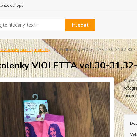
cenze eshopu
Hledat
unčocháče, silonky, ponožky
Podkolenky VIOLETTA vel.30-31,32-33,3
olenky VIOLETTA vel.30-31,32
Složen
fotogra
mě
.
Dos
Vel