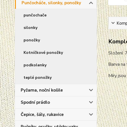
Punčocháče, silonky, ponožky
punčochače
Kompl
silonky
ponožky
Komple
Složení:
Kotníčkové ponožky
Barva na 
podkolenky
Míry jsou
teplé ponožky
Pyžama, noční košile
Spodní prádlo
Čepice, šály, rukavice
Ručníky, osušky, utěrky vaky