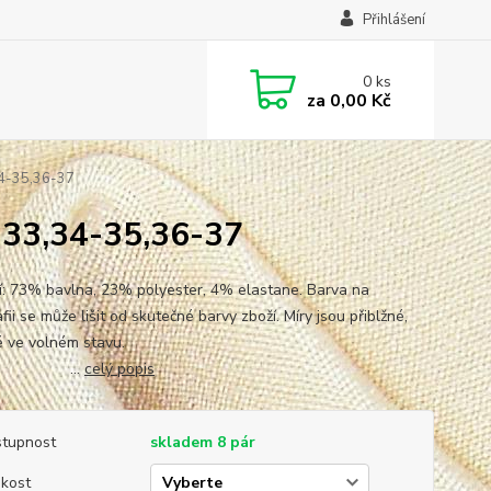
Přihlášení
0
ks
za
0,00 Kč
4-35,36-37
-33,34-35,36-37
í: 73% bavlna, 23% polyester, 4% elastane. Barva na
fii se může lišit od skutečné barvy zboží. Míry jsou přiblžné,
řené ve volném stavu.
..
celý popis
tupnost
skladem 8 pár
ikost