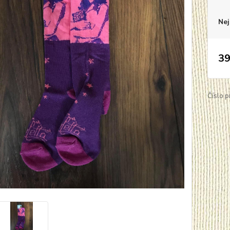
Nej
39
Číslo p