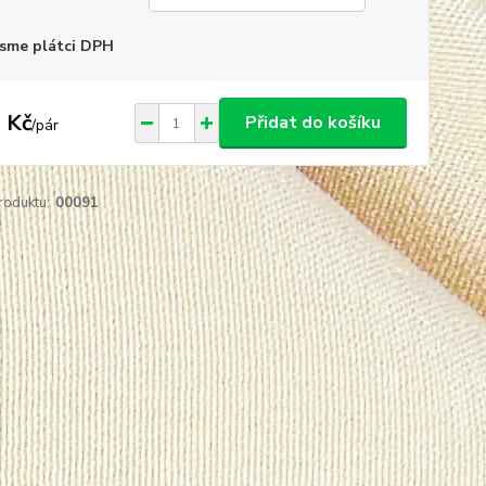
sme plátci DPH
 Kč
Přidat do košíku
/
pár
roduktu:
00091