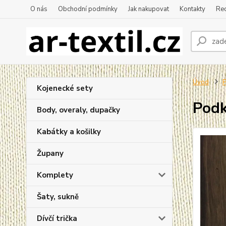
O nás
Obchodní podmínky
Jak nakupovat
Kontakty
Re
Úvod
P
Kojenecké sety
Podk
Body, overaly, dupačky
Kabátky a košilky
Župany
Komplety
Šaty, sukně
Dívčí trička