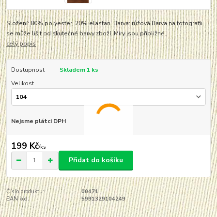
Složení: 80% polyester, 20% elastan. Barva: růžová Barva na fotografii
se může lišit od skutečné barvy zboží. Míry jsou přibližné.
celý popis
Dostupnost
Skladem 1 ks
Velikost
Nejsme plátci DPH
199 Kč
/
ks
Přidat do košíku
Číslo produktu:
00471
EAN kód:
5991329104249