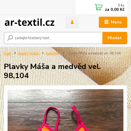
0
ks
za
0,00 Kč
Menu
Hledat
Úvod
Spodní prádlo
Kalhotky
Plavky Máša a medvěd vel. 98,104
Plavky Máša a medvěd vel.
98,104