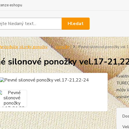
cenze eshopu
Hledat
unčocháče, silonky, ponožky
ponožky
Pevné silonové ponožky vel.
é silonové ponožky vel.17-21,2
Kvalit
TURECK
může li
vo
Dos
Vel