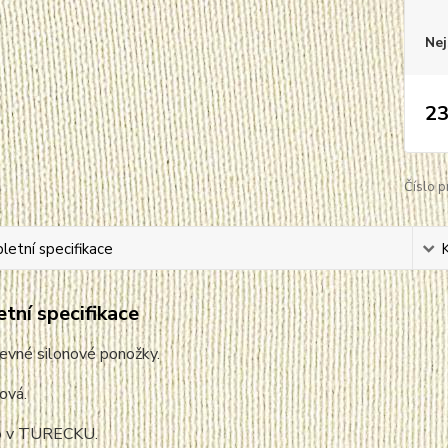
Nej
23
Číslo p
etní specifikace
tní specifikace
pevné silonové ponožky.
ová.
o v TURECKU.