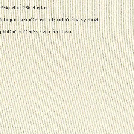
98% nylon, 2% elastan.
fotografii se může lišit od skutečné barvy zboží.
 přiblžné, měřené ve volném stavu.