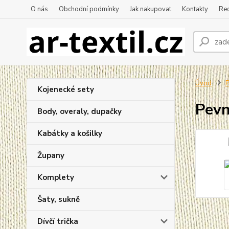
O nás
Obchodní podmínky
Jak nakupovat
Kontakty
Re
Úvod
P
Kojenecké sety
Pevn
Body, overaly, dupačky
Kabátky a košilky
Župany
Komplety
Šaty, sukně
Dívčí trička