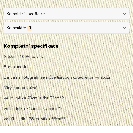
Kompletní specifikace
Komentáře
0
Kompletní specifikace
Složení: 100% bavlna.
Barva: modrá
Barva na fotografii se může lišit od skutečné barvy zboží.
Míry jsou přibližné.
vel.M: délka 73cm, šířka 52cm*2
vel.L: délka 74cm, šířka 53cm*2
vel.XL: délka 78cm, šířka 56cm*2
vel.2XL: délka 78cm, šířka 59cm*2