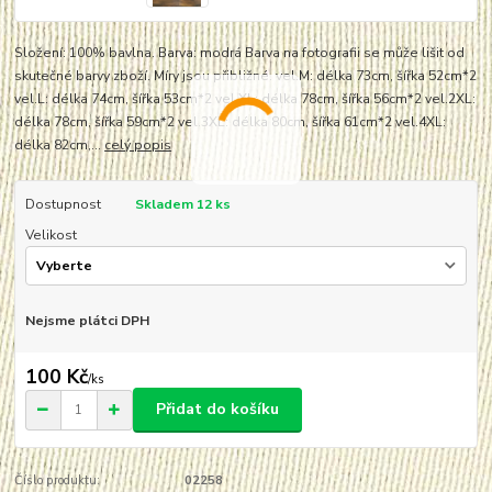
Složení: 100% bavlna. Barva: modrá Barva na fotografii se může lišit od
skutečné barvy zboží. Míry jsou přibližné. vel.M: délka 73cm, šířka 52cm*2
vel.L: délka 74cm, šířka 53cm*2 vel.XL: délka 78cm, šířka 56cm*2 vel.2XL:
délka 78cm, šířka 59cm*2 vel.3XL: délka 80cm, šířka 61cm*2 vel.4XL:
délka 82cm,...
celý popis
Dostupnost
Skladem 12 ks
Velikost
Nejsme plátci DPH
100 Kč
/
ks
Přidat do košíku
Číslo produktu:
02258