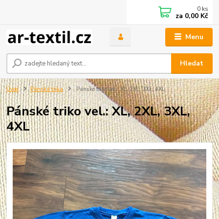
0
ks
za
0,00 Kč
Menu
Hledat
Úvod
Pánská trika
Pánské triko vel.: XL, 2XL, 3XL, 4XL
Pánské triko vel.: XL, 2XL, 3XL,
4XL