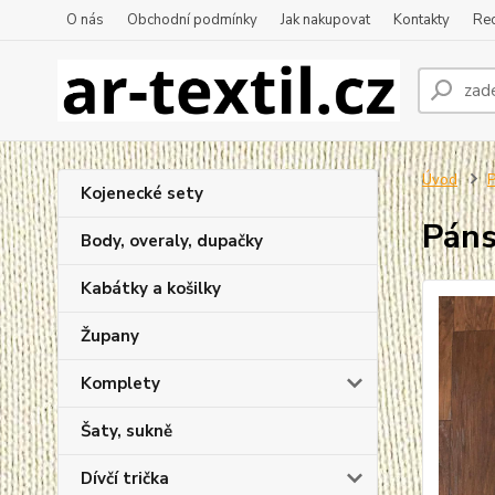
O nás
Obchodní podmínky
Jak nakupovat
Kontakty
Re
Úvod
P
Kojenecké sety
Páns
Body, overaly, dupačky
Kabátky a košilky
Župany
Komplety
Šaty, sukně
Dívčí trička