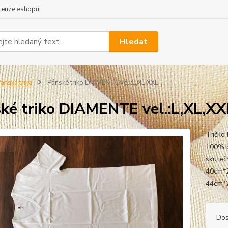
cenze eshopu
Hledat
ánská trika
Pánské triko DIAMENTE vel.:L,XL,XXL
ké triko DIAMENTE vel.:L,XL,XX
Tričko
100% ba
skutečn
40cm*2
44cm*
Dos