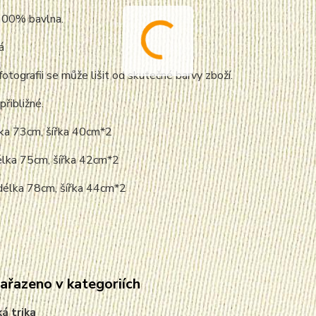
 100% bavlna.
á
fotografii se může lišit od skutečné barvy zboží.
přibližné.
lka 73cm, šířka 40cm*2
délka 75cm, šířka 42cm*2
 délka 78cm, šířka 44cm*2
zařazeno v kategoriích
á trika