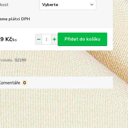
ikost
sme plátci DPH
9 Kč
Přidat do košíku
/
ks
roduktu:
02190
Komentáře
0