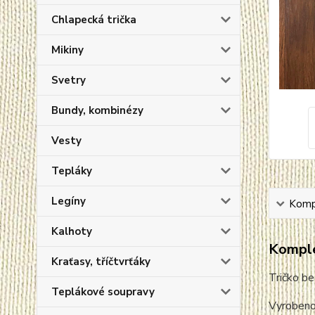
Chlapecká trička
Mikiny
Svetry
Bundy, kombinézy
Vesty
Tepláky
Legíny
Kompl
Kalhoty
Komple
Kraťasy, tříčtvrťáky
Tričko be
Teplákové soupravy
Vyrobeno