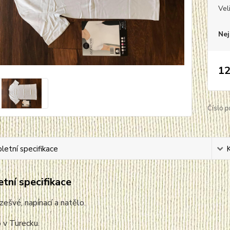
Vel
Nej
12
Číslo p
etní specifikace
tní specifikace
zešvé, napínací a natělo.
 v Turecku.