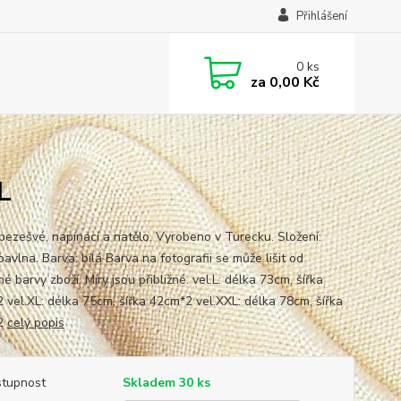
Přihlášení
0
ks
za
0,00 Kč
L
 bezešvé, napínací a natělo. Vyrobeno v Turecku. Složení:
vlna. Barva: bílá Barva na fotografii se může lišit od
é barvy zboží. Míry jsou přibližné. vel.L: délka 73cm, šířka
 vel.XL: délka 75cm, šířka 42cm*2 vel.XXL: délka 78cm, šířka
2
celý popis
tupnost
Skladem 30 ks