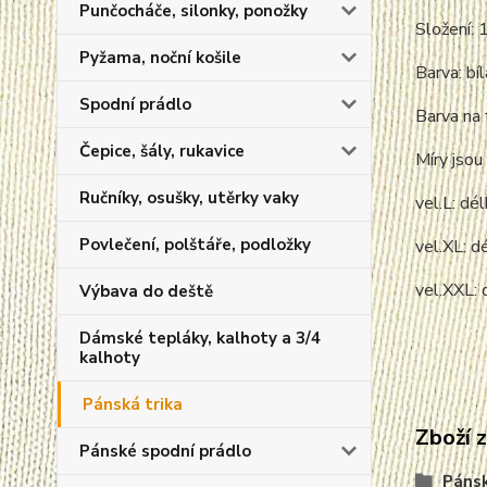
Punčocháče, silonky, ponožky
Složení:
Pyžama, noční košile
Barva: bíl
Spodní prádlo
Barva na 
Čepice, šály, rukavice
Míry jsou 
Ručníky, osušky, utěrky vaky
vel.L: dé
Povlečení, polštáře, podložky
vel.XL: 
vel.XXL:
Výbava do deště
Dámské tepláky, kalhoty a 3/4
kalhoty
Pánská trika
Zboží 
Pánské spodní prádlo
Pánsk