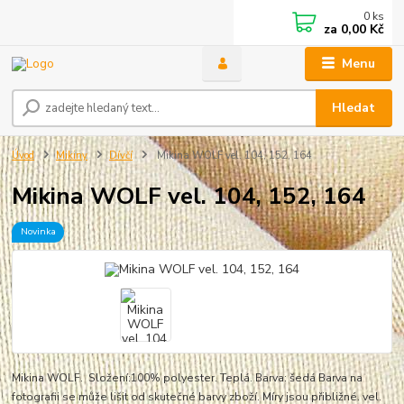
0
ks
za
0,00 Kč
Menu
Hledat
Úvod
Mikiny
Dívčí
Mikina WOLF vel. 104, 152, 164
Mikina WOLF vel. 104, 152, 164
Novinka
Mikina WOLF. Složení:100% polyester. Teplá. Barva: šedá Barva na
fotografii se může lišit od skutečné barvy zboží. Míry jsou přibližné. vel.