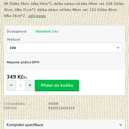
98: Délka 39cm, šířka 34cm*2, délka rukávu od krku 44cm. vel. 104: Délka
42cm, šířka 31cm*2, délka rukávu od krku 48cm. vel. 110: Délka 43cm,
šířka 34cm*2...
celý popis
Dostupnost
Skladem 2 ks
Velikost
Nejsme plátci DPH
349 Kč
/
ks
Přidat do košíku
Číslo produktu:
00338
EAN kód:
8210121410219
Kompletní specifikace