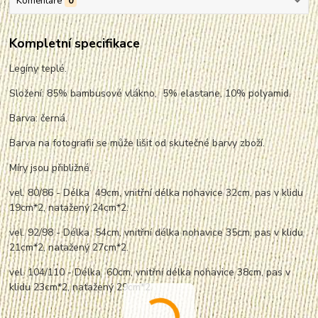
Komentáře
0
Kompletní specifikace
Legíny teplé.
Složení: 85% bambusové vlákno, 5% elastane, 10% polyamid.
Barva: černá.
Barva na fotografii se může lišit od skutečné barvy zboží.
Míry jsou přibližné.
vel. 80/86 - Délka 49cm, vnitřní délka nohavice 32cm, pas v klidu
19cm*2,
nata
žený 24cm*2.
vel. 92/98 - Délka 54cm, vnitřní délka nohavice 35cm, pas v klidu
21cm*2,
nata
žený 27cm*2.
vel. 104/110 - Délka 60cm, vnitřní délka nohavice 38cm, pas v
klidu 23cm*2,
nata
žený 29cm*2.