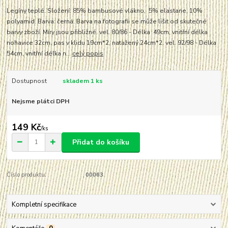
Legíny teplé. Složení: 85% bambusové vlákno, 5% elastane, 10%
polyamid. Barva: černá. Barva na fotografii se může lišit od skutečné
barvy zboží. Míry jsou přibližné. vel. 80/86 - Délka 49cm, vnitřní délka
nohavice 32cm, pas v klidu 19cm*2, natažený 24cm*2. vel. 92/98 - Délka
54cm, vnitřní délka n...
celý popis
Dostupnost
skladem 1 ks
Nejsme plátci DPH
149 Kč
/
ks
Přidat do košíku
Číslo produktu:
00063
Kompletní specifikace