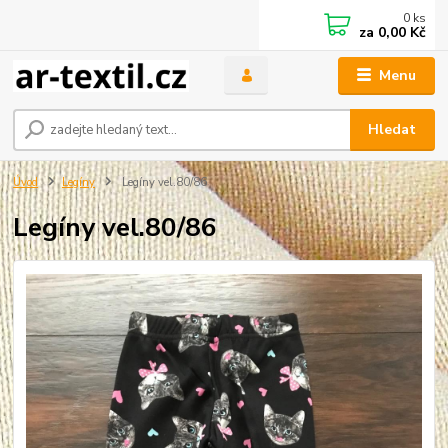
0
ks
za
0,00 Kč
Menu
Hledat
Úvod
Legíny
Legíny vel.80/86
Legíny vel.80/86