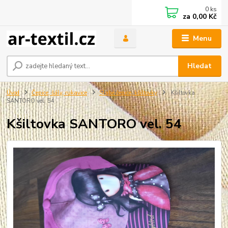
0
ks
za
0,00 Kč
Menu
Hledat
Úvod
Čepice, šály, rukavice
Slabé čepice, kšiltovky
Kšiltovka
SANTORO vel. 54
Kšiltovka SANTORO vel. 54