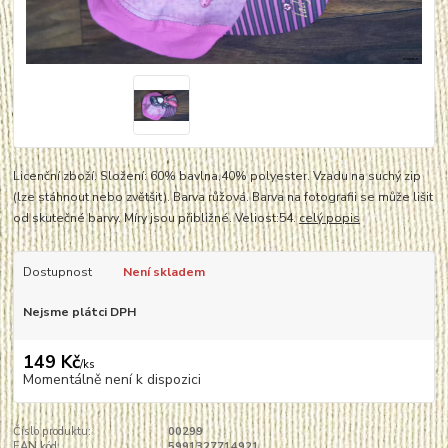
Licenční zboží. Složení: 60% bavlna,40% polyester. Vzadu na suchý zip
(lze stáhnout nebo zvětšit). Barva růžová. Barva na fotografii se může lišit
od skutečné barvy. Míry jsou přibližné. Veliost:54.
celý popis
Dostupnost
Není skladem
Nejsme plátci DPH
149 Kč
/
ks
Momentálně není k dispozici
Číslo produktu:
00299
EAN kód:
5991327714921