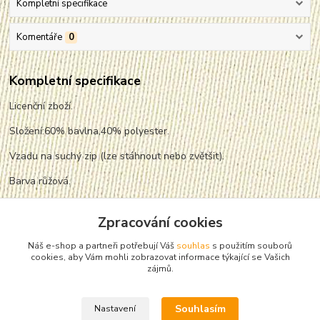
Kompletní specifikace
Komentáře
0
Kompletní specifikace
Licenční zboží.
Složení:60% bavlna,40% polyester.
Vzadu na suchý zip (lze stáhnout nebo zvětšit).
Barva růžová.
Barva na fotografii se může lišit od skutečné barvy.
Zpracování cookies
Míry jsou přibližné.
Náš e-shop a partneři potřebují Váš
souhlas
s použitím souborů
Veliost:52,54.
cookies, aby Vám mohli zobrazovat informace týkající se Vašich
zájmů.
Souhlasím
Nastavení
Zboží zařazeno v kategoriích