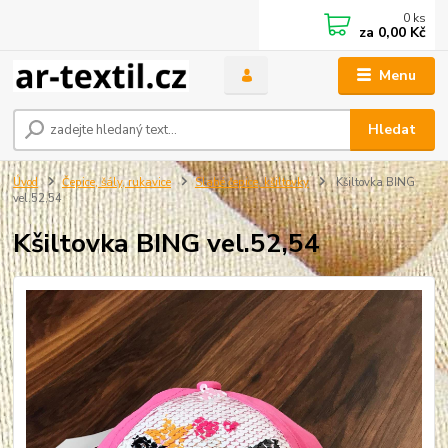
0
ks
za
0,00 Kč
Menu
Hledat
Úvod
Čepice, šály, rukavice
Slabé čepice, kšiltovky
Kšiltovka BING
vel.52,54
Kšiltovka BING vel.52,54