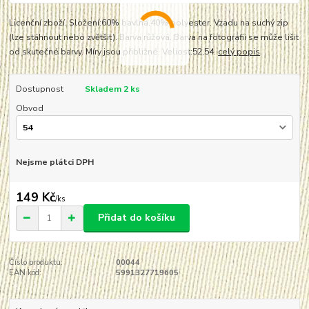
Licenční zboží. Složení:60% bavlna,40% polyester. Vzadu na suchý zip
(lze stáhnout nebo zvětšit). Barva růžová. Barva na fotografii se může lišit
od skutečné barvy. Míry jsou přibližné. Veliost:52,54.
celý popis
Dostupnost
Skladem 2 ks
Obvod
Nejsme plátci DPH
149 Kč
/
ks
Přidat do košíku
Číslo produktu:
00044
EAN kód:
5991327719605