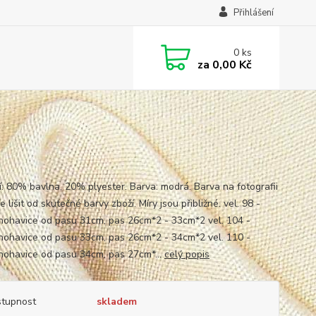
Přihlášení
0
ks
za
0,00 Kč
í: 80% bavlna, 20% plyester. Barva: modrá. Barva na fotografii
 lišit od skutečné barvy zboží. Míry jsou přibližné. vel. 98 -
nohavice od pasu 31cm, pas 26cm*2 - 33cm*2 vel. 104 -
nohavice od pasu 33cm, pas 26cm*2 - 34cm*2 vel. 110 -
nohavice od pasu 34cm, pas 27cm*...
celý popis
tupnost
skladem