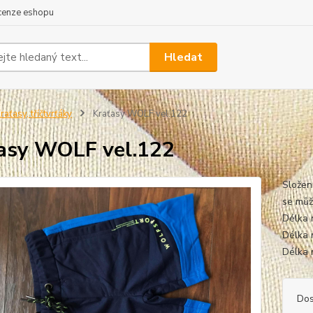
cenze eshopu
Hledat
raťasy, tříčtvrťáky
Kraťasy WOLF vel.122
asy WOLF vel.122
Složen
se může
Délka 
Délka 
Délka 
Dos