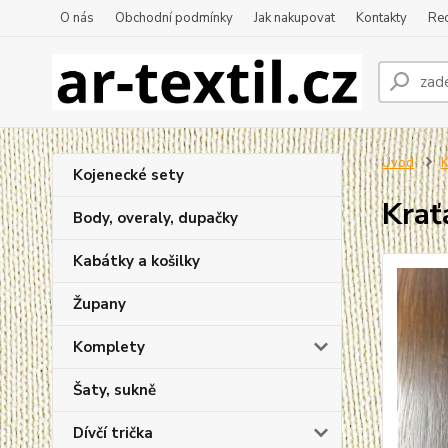
O nás
Obchodní podmínky
Jak nakupovat
Kontakty
Re
Úvod
K
Kojenecké sety
Krať
Body, overaly, dupačky
Kabátky a košilky
Župany
Komplety
Šaty, sukně
Dívčí trička