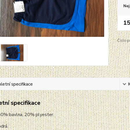
Nej
15
Číslo p
etní specifikace
tní specifikace
 80% bavlna, 20% plyester.
drá.