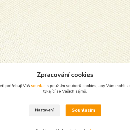
zařazeno v kategoriích
Zpracování cookies
sy, tříčtvrťáky
Chlapecké
eři potřebují Váš
souhlas
s použitím souborů cookies, aby Vám mohli z
týkající se Vašich zájmů.
Souhlasím
Nastavení