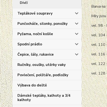
Dívčí
Barva na 
Teplákové soupravy
Míry jsou 
Punčocháče, silonky, ponožky
vel. 98 
Pyžama, noční košile
vel. 104
Spodní prádlo
vel. 110
vel. 116
Čepice, šály, rukavice
vel. 122
Ručníky, osušky, utěrky vaky
vel. 128
Povlečení, polštáře, podložky
Výbava do deště
Dámské tepláky, kalhoty a 3/4
kalhoty