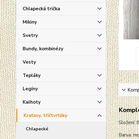
Chlapecká trička
Mikiny
Svetry
Bundy, kombinézy
Vesty
Tepláky
Legíny
Kompl
Kalhoty
Komple
Kraťasy, tříčtvrťáky
Složení:
Chlapecké
Barva: mo