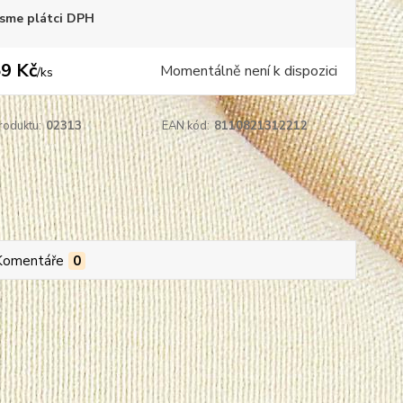
sme plátci DPH
9 Kč
Momentálně není k dispozici
/
ks
roduktu:
02313
EAN kód:
8110821312212
Komentáře
0