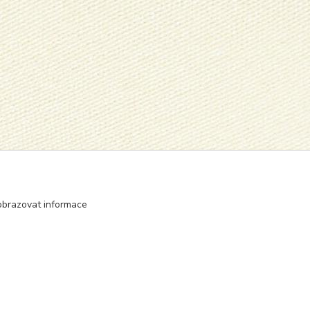
obrazovat informace
Vytvořeno na
Eshop-rychle.cz