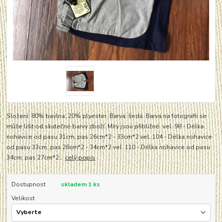
Složení: 80% bavlna, 20% plyester. Barva: šedá. Barva na fotografii se
může lišit od skutečné barvy zboží. Míry jsou přibližné. vel. 98 - Délka
nohavice od pasu 31cm, pas 26cm*2 - 33cm*2 vel. 104 - Délka nohavice
od pasu 33cm, pas 26cm*2 - 34cm*2 vel. 110 - Délka nohavice od pasu
34cm, pas 27cm*2...
celý popis
Dostupnost
skladem 1 ks
Velikost