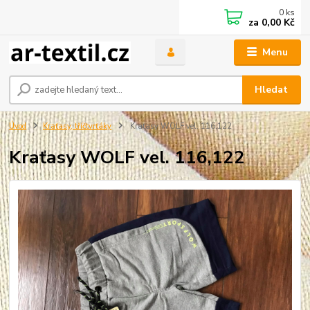
0
ks
za
0,00 Kč
Menu
Hledat
Úvod
Kraťasy, tříčtvrťáky
Kraťasy WOLF vel. 116,122
Kraťasy WOLF vel. 116,122