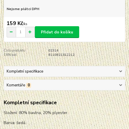
Nejsme plátci DPH
159 Kč
/
ks
Přidat do košíku
Číslo produktu:
02314
EAN kód:
8110821312212
Kompletní specifikace
Komentáře
0
Kompletní specifikace
Složení: 80% bavlna, 20% plyester.
Barva: šedá.