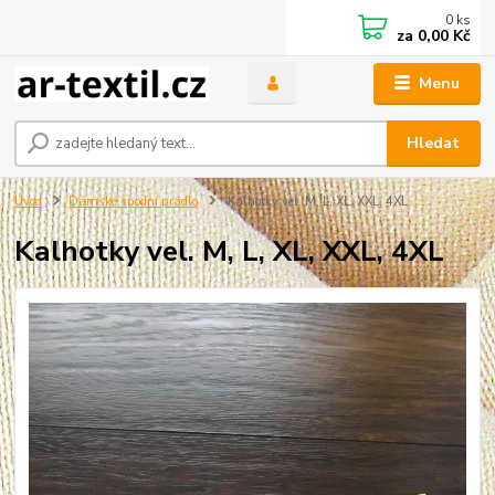
0
ks
za
0,00 Kč
Menu
Hledat
Úvod
Dámské spodní prádlo
Kalhotky vel. M, L, XL, XXL, 4XL
Kalhotky vel. M, L, XL, XXL, 4XL