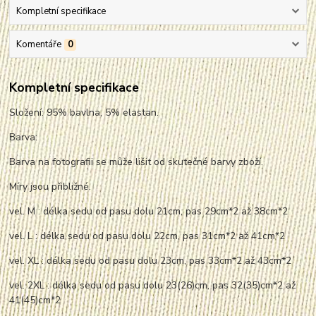
Kompletní specifikace
Komentáře
0
Kompletní specifikace
Složení: 95% bavlna, 5% elastan.
Barva:
Barva na fotografii se může lišit od skutečné barvy zboží.
Míry jsou přibližné.
vel. M : délka sedu od pasu dolu 21cm, pas 29cm*2 až 38cm*2
vel. L : délka sedu od pasu dolu 22cm, pas 31cm*2 až 41cm*2
vel. XL : délka sedu od pasu dolu 23cm, pas 33cm*2 až 43cm*2
vel. 2XL : délka sedu od pasu dolu 23(26)cm, pas 32(35)cm*2 až
41(45)cm*2