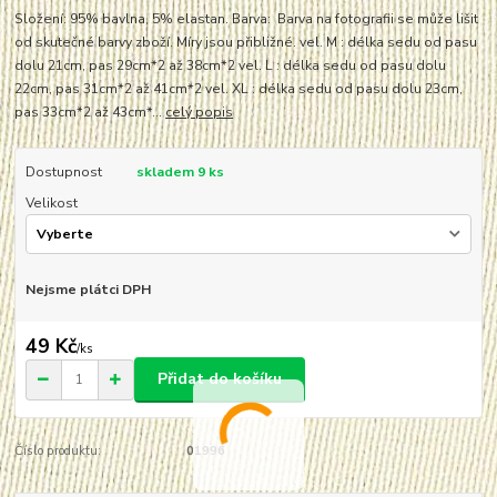
Složení: 95% bavlna, 5% elastan. Barva: Barva na fotografii se může lišit
od skutečné barvy zboží. Míry jsou přibližné. vel. M : délka sedu od pasu
dolu 21cm, pas 29cm*2 až 38cm*2 vel. L : délka sedu od pasu dolu
22cm, pas 31cm*2 až 41cm*2 vel. XL : délka sedu od pasu dolu 23cm,
pas 33cm*2 až 43cm*...
celý popis
Dostupnost
skladem 9 ks
Velikost
Nejsme plátci DPH
49 Kč
/
ks
Přidat do košíku
Číslo produktu:
01996