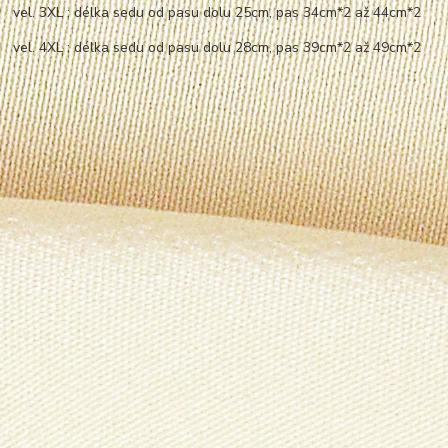
vel. 3XL : délka sedu od pasu dolu 25cm, pas 34cm*2 až 44cm*2
vel. 4XL : délka sedu od pasu dolu 28cm, pas 39cm*2 až 49cm*2