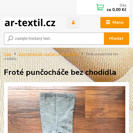
0
ks
za
0,00 Kč
Menu
Hledat
Úvod
Dámské tepláky, kalhoty a 3/4 kalhoty
Froté punčocháče bez
chodidla
Froté punčocháče bez chodidla