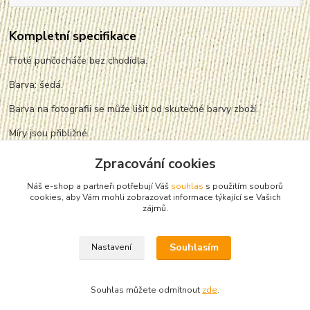
Kompletní specifikace
Froté punčocháče bez chodidla.
Barva: šedá.
Barva na fotografii se může lišit od skutečné barvy zboží.
Míry jsou přibližné.
vel. - Délka 107cm, vnitřní délka nohavice 71cm, pas v klidu
Zpracování cookies
27cm*2,
nata
žený 42cm*2.
Náš e-shop a partneři potřebují Váš
souhlas
s použitím souborů
cookies, aby Vám mohli zobrazovat informace týkající se Vašich
zájmů.
Souhlasím
Nastavení
Zboží zařazeno v kategoriích
Dámské tepláky, kalhoty a 3/4 kalhoty
Souhlas můžete odmítnout
zde
.