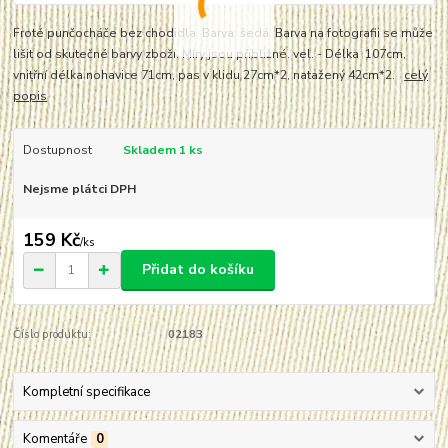
Froté punčocháče bez chodidla. Barva: šedá. Barva na fotografii se může
lišit od skutečné barvy zboží. Míry jsou přibližné. vel. - Délka 107cm,
vnitřní délka nohavice 71cm, pas v klidu 27cm*2, natažený 42cm*2.
celý
popis
Dostupnost
Skladem 1 ks
Nejsme plátci DPH
159 Kč
/
ks
Přidat do košíku
Číslo produktu:
02183
Kompletní specifikace
Komentáře
0