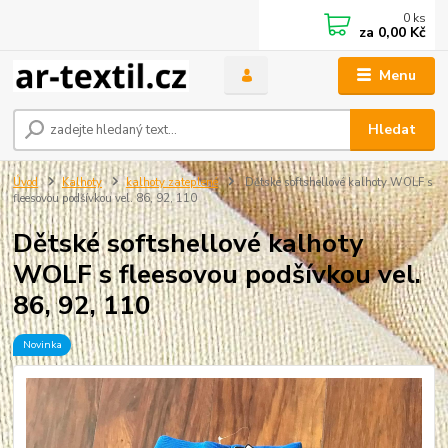
0
ks
za
0,00 Kč
Menu
Hledat
Úvod
Kalhoty
kalhoty zateplené
Dětské softshellové kalhoty WOLF s
fleesovou podšívkou vel. 86, 92, 110
Dětské softshellové kalhoty
WOLF s fleesovou podšívkou vel.
86, 92, 110
Novinka