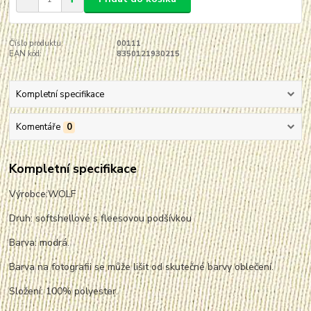
Číslo produktu:
00111
EAN kód:
8350121930215
Kompletní specifikace
Komentáře
0
Kompletní specifikace
Výrobce:WOLF
Druh: softshellové s fleesovou podšívkou
Barva: modrá.
Barva na fotografii se může lišit od skutečné barvy oblečení.
Složení: 100% polyester.