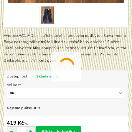
Výrobce:WOLF Druh: softshellové s fleesovou podšívkou Barva: modrá.
Barva na fotografii se může lišit od skutečné barvy oblečení. Složení:
100% polyester. Míry jsou přibližné. rozměry: vel. 86: Délka 52cm, vnitřní
délka nohavice 30cm, pas v klidu 23cm*2, natažený 30cm*2. vel. 92:
Délka 56cm, vnitřní...
celý popis
Dostupnost
Skladem 1 ks
Velikost
Nejsme plátci DPH
419 Kč
/
ks
Přidat do košíku