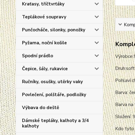
Kraťasy, tříčtvrťáky
Teplákové soupravy
Kompl
Punčocháče, silonky, ponožky
Pyžama, noční košile
Komple
Spodní prádlo
Výrobce:
Druh:sof
Čepice, šály, rukavice
Pohlaví:c
Ručníky, osušky, utěrky vaky
Barva: če
Povlečení, polštáře, podložky
Barva na 
Výbava do deště
Složení:
Dámské tepláky, kalhoty a 3/4
kalhoty
Kdo tyto 