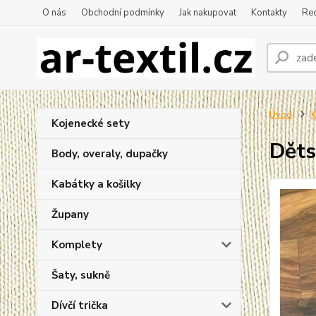
O nás
Obchodní podmínky
Jak nakupovat
Kontakty
Re
Úvod
K
Kojenecké sety
Děts
Body, overaly, dupačky
Kabátky a košilky
Župany
Komplety
Šaty, sukně
Dívčí trička