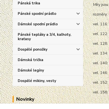
Pánská trika
Míry jsou 
Pánské spodní prádlo
rozměry:
vel. 116:
Dámské spodní prádlo
vel. 122:
Pánské tepláky a 3/4, kalhoty,
kraťasy
vel. 128:
Dospělé ponožky
vel. 134:
Dámská trička
vel. 140:
Dámské legíny
vel. 146:
Dospělé mikiny, vesty
vel. 152:
vel. 158:
Novinky