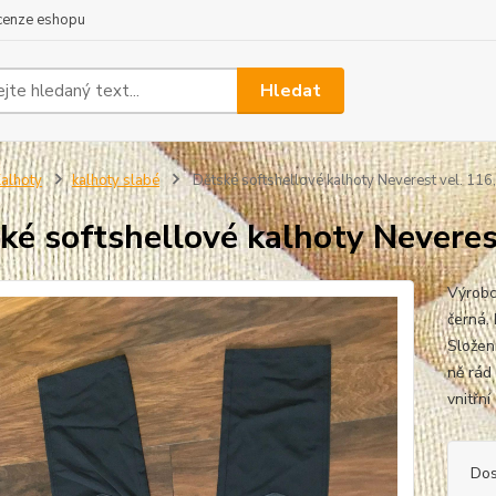
cenze eshopu
Hledat
alhoty
kalhoty slabé
Dětské softshellové kalhoty Neverest vel. 116
ké softshellové kalhoty Neveres
Výrobc
černá. 
Složen
ně rád 
vnitřní
Dos