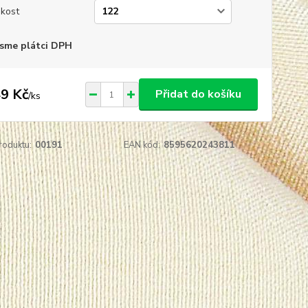
ikost
sme plátci DPH
9 Kč
Přidat do košíku
/
ks
roduktu:
00191
EAN kód:
8595620243811