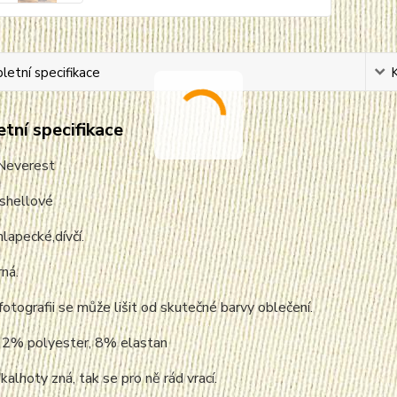
etní specifikace
tní specifikace
Neverest
tshellové
hlapecké,dívčí.
rná.
fotografii se může lišit od skutečné barvy oblečení.
 92% polyester, 8% elastan
kalhoty zná, tak se pro ně rád vrací.