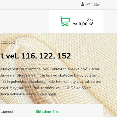
Přihlášení
0
ks
za
0,00 Kč
, 122, 152
t vel. 116, 122, 152
e:Neverest Druh:softshellové Pohlaví:chlapecké,dívčí. Barva:
Barva na fotografii se může lišit od skutečné barvy oblečení.
í: 92% polyester, 8% elastan Kdo tyto kalhoty zná, tak se pro
vrací. Míry jsou přibližné. rozměry: vel. 116: Délka 66 cm,
 délka nohavice 43 cm,...
celý popis
tupnost
Skladem 4 ks