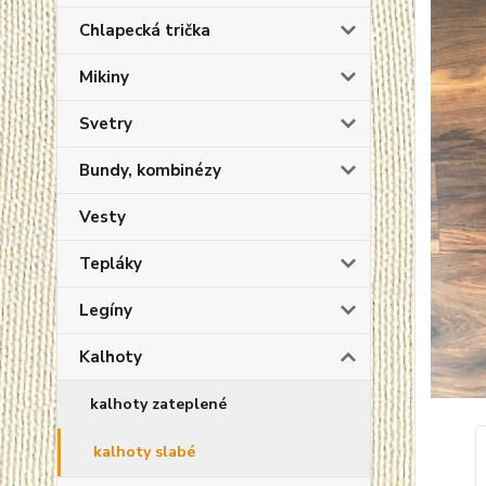
Chlapecká trička
Mikiny
Svetry
Bundy, kombinézy
Vesty
Tepláky
Legíny
Kalhoty
kalhoty zateplené
kalhoty slabé