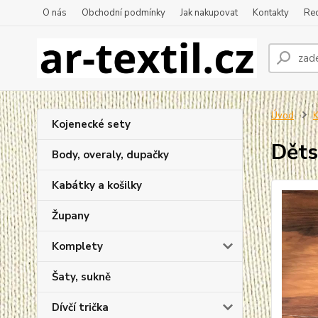
O nás
Obchodní podmínky
Jak nakupovat
Kontakty
Re
Úvod
K
Kojenecké sety
Děts
Body, overaly, dupačky
Kabátky a košilky
Župany
Komplety
Šaty, sukně
Dívčí trička