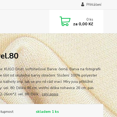
Přihlášení
0
ks
za
0,00 Kč
el.80
e: KUGO Druh: softshellové Barva: černá. Barva na fotografii
e lišit od skutečné barvy oblečení. Složení: 100% polyester
o kalhoty zná, tak se pro ně rád vrací. Míry jsou přibližné.
y: vel. 80: Délka 46 cm, vnitřní délka nohavice 26 cm, pas
-26cm*2. vel. 86: Délk...
celý popis
tupnost
skladem 1 ks