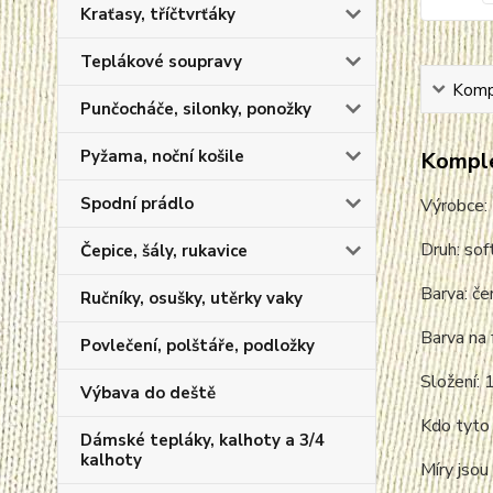
Kraťasy, tříčtvrťáky
Teplákové soupravy
Kompl
Punčocháče, silonky, ponožky
Pyžama, noční košile
Komple
Spodní prádlo
Výrobce
Druh: sof
Čepice, šály, rukavice
Barva: če
Ručníky, osušky, utěrky vaky
Barva na 
Povlečení, polštáře, podložky
Složení:
Výbava do deště
Kdo tyto 
Dámské tepláky, kalhoty a 3/4
kalhoty
Míry jsou 