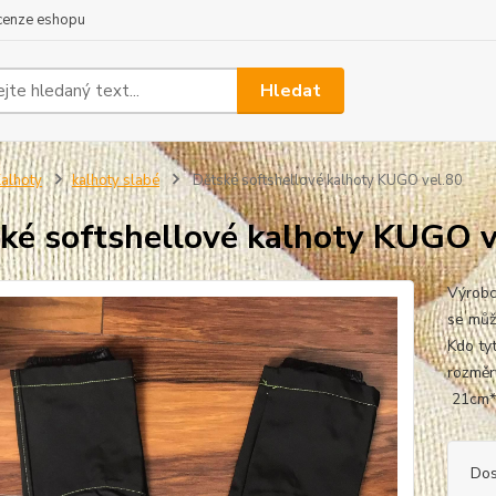
cenze eshopu
Hledat
alhoty
kalhoty slabé
Dětské softshellové kalhoty KUGO vel.80
ké softshellové kalhoty KUGO v
Výrobc
se můž
Kdo tyt
rozměr
21cm*2
Dos