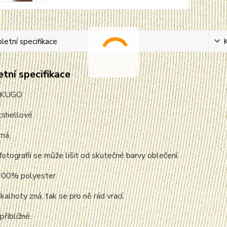
etní specifikace
tní specifikace
: KUGO
tshellové
rná.
fotografii se může lišit od skutečné barvy oblečení.
 100% polyester
kalhoty zná, tak se pro ně rád vrací.
přibližné.