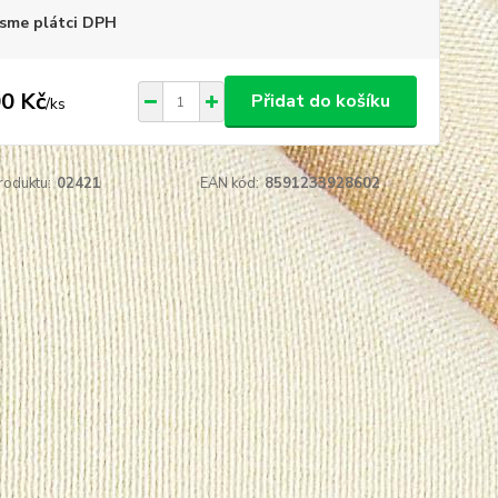
sme plátci DPH
0 Kč
Přidat do košíku
/
ks
roduktu:
02421
EAN kód:
8591233928602