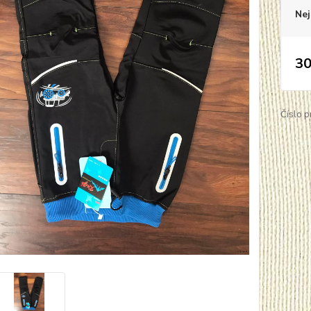
Nej
30
Číslo p