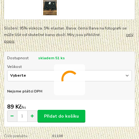
Složení: 95% viskóza, 5% elastan. Barva: černá Barva na fotografii se
může lišit od skutečné barvy zboží. Míry jsou přibližné.
celý
popis
Dostupnost
skladem 51 ks
Velikost
Nejsme plátci DPH
89 Kč
/
ks
Přidat do košíku
Číslo produktu:
01108