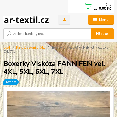
0
ks
za
0,00 Kč
Menu
Hledat
Úvod
Pánské spodní prádlo
Boxerky Viskóza FANNIFEN vel. 4XL, 5XL,
6XL, 7XL
Boxerky Viskóza FANNIFEN vel.
4XL, 5XL, 6XL, 7XL
Novinka