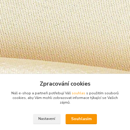
Zpracování cookies
Náš e-shop a partneři potřebují Váš
souhlas
s použitím souborů
cookies, aby Vám mohli zobrazovat informace týkající se Vašich
zájmů.
Zboží zařazeno v kategoriích
Souhlasím
Nastavení
Pánské spodní prádlo