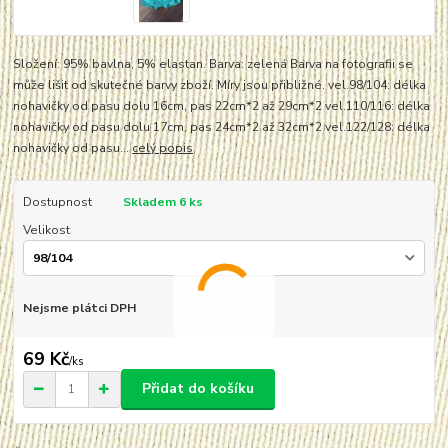
Složení: 95% bavlna, 5% elastan. Barva: zelená Barva na fotografii se
může lišit od skutečné barvy zboží. Míry jsou přibližné. vel.98/104: délka
nohavičky od pasu dolu 16cm, pas 22cm*2 až 29cm*2 vel.110/116: délka
nohavičky od pasu dolu 17cm, pas 24cm*2 až 32cm*2 vel.122/128: délka
nohavičky od pasu...
celý popis
Dostupnost
Skladem 6 ks
Velikost
Nejsme plátci DPH
69 Kč
/
ks
Přidat do košíku