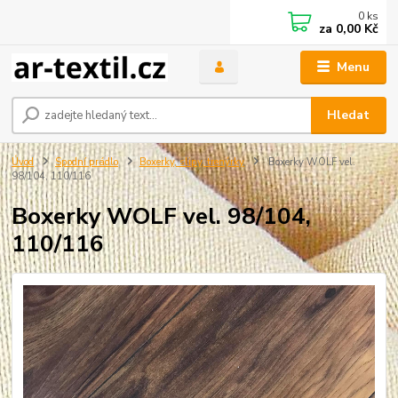
0
ks
za
0,00 Kč
Menu
Hledat
Úvod
Spodní prádlo
Boxerky, slipy, trenýrky
Boxerky WOLF vel.
98/104, 110/116
Boxerky WOLF vel. 98/104,
110/116