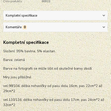
Číslo produktu:
00922
Kompletní specifikace
Komentáře
0
Kompletní specifikace
Složení: 95% bavlna, 5% elastan.
Barva: zelená
Barva na fotografii se může lišit od skutečné barvy zboží.
Míry jsou přibližné.
vel.98/104: délka nohavičky od pasu dolu 16cm, pas 22cm*2 až
29cm*2
vel.110/116: délka nohavičky od pasu dolu 17cm, pas 24cm*2 až
32cm*2