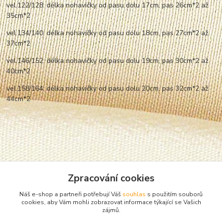
vel.122/128: délka nohavičky od pasu dolu 17cm, pas 26cm*2 až
35cm*2
vel.134/140: délka nohavičky od pasu dolu 18cm, pas 27cm*2 až
37cm*2
vel.146/152: délka nohavičky od pasu dolu 19cm, pas 30cm*2 až
40cm*2
vel.158/164: délka nohavičky od pasu dolu 20cm, pas 32cm*2 až
44cm*2
Zpracování cookies
Náš e-shop a partneři potřebují Váš
souhlas
s použitím souborů
cookies, aby Vám mohli zobrazovat informace týkající se Vašich
zájmů.