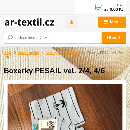
0
ks
za
0,00 Kč
Menu
Hledat
Úvod
Spodní prádlo
Boxerky, slipy, trenýrky
Boxerky PESAIL vel. 2/4,
4/6
Boxerky PESAIL vel. 2/4, 4/6