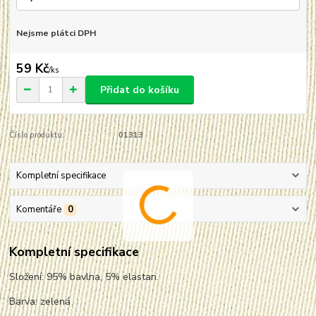
Nejsme plátci DPH
59 Kč
/
ks
Přidat do košíku
Číslo produktu:
01313
Kompletní specifikace
Komentáře
0
Kompletní specifikace
Složení: 95% bavlna, 5% elastan.
Barva: zelená