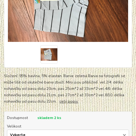
Složení: 95% bavlna, 5% elastan. Barva: zelená Barva na fotografii se
může lišit od skutečné barvy zboží. Míry jsou přibližné. vel.2/4: délka
nohavičky od pasu dolu 20cm, pas 25cm*2 až 33cm*2 vel.4/6: délka
nohavičky od pasu dolu 21cm, pas 27cm*2 až 33cm*2 vel.8/10: délka
nohavičky od pasu dolu 22cm...
celý popis
Dostupnost
skladem 2 ks
Velikost