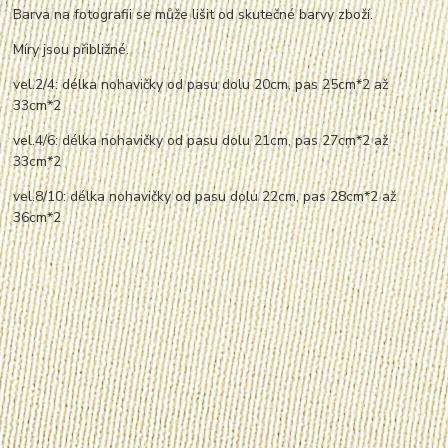
Barva na fotografii se může lišit od skutečné barvy zboží.
Míry jsou přibližné.
vel.2/4: délka nohavičky od pasu dolu 20cm, pas 25cm*2 až
33cm*2
vel.4/6: délka nohavičky od pasu dolu 21cm, pas 27cm*2 až
33cm*2
vel.8/10: délka nohavičky od pasu dolu 22cm, pas 28cm*2 až
36cm*2